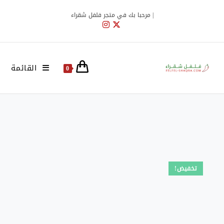
Ski
| مرحبا بك في متجر فلفل شقراء
t
conten
القائمة
0
تخفيض!