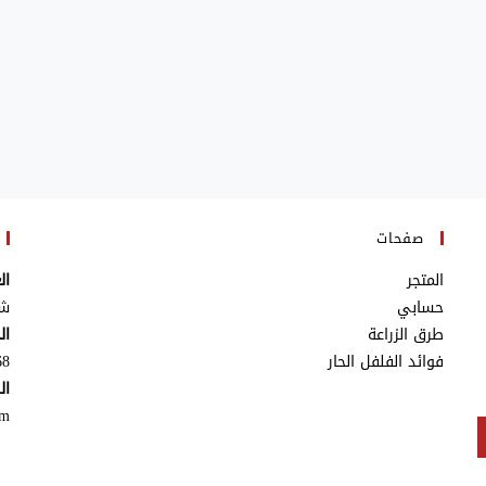
صفحات
المتجر
ال
حسابي
شق
طرق الزراعة
ال
فوائد الفلفل الحار
8+
ال
om